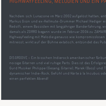
HIGHWAYFEELING, MELODIEN UND EIN PA
Nachdem sich Lunazone im März 2002 aufgelöst hatten, ent
Markus Gisin und ex-Hellmute-Drummer Michael Hediger ei
Redolfi, einem Bassisten mit langjähriger Banderfahrung, w
damals als ZORRO begann wurde im Februar 2004 zu ZAMARR
Highwayfeeling mit Melodie genauso wie kompromisslosen D
mitreisst, wirkt auf der Bühne extatisch, entzündet das P
DISGROOVE – Ein bisschen Indierock amerikanischer Färbung
noisige Gitarren und viel ruhige Parts. Dies ist das Erfolgs
Gurd Musiker Philippe (Gesang, Gitarre), Marek (Bass) und 
dynamischer Indie-Rock, Gefühl und Härte à la Incubus oder
einen perfekten Abend!