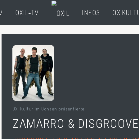
V
OXIL-TV
INFOS
OX KULT
OX. Kultur im Ochsen präsentierte:
ZAMARRO & DISGROOVE