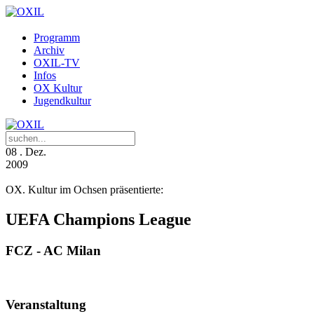
Programm
Archiv
OXIL-TV
Infos
OX Kultur
Jugendkultur
08
. Dez.
2009
OX. Kultur im Ochsen präsentierte:
UEFA Champions League
FCZ - AC Milan
Veranstaltung