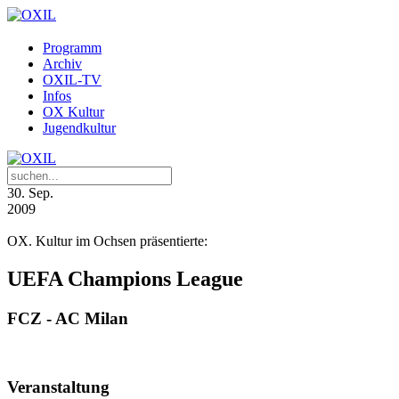
Programm
Archiv
OXIL-TV
Infos
OX Kultur
Jugendkultur
30
. Sep.
2009
OX. Kultur im Ochsen präsentierte:
UEFA Champions League
FCZ - AC Milan
Veranstaltung