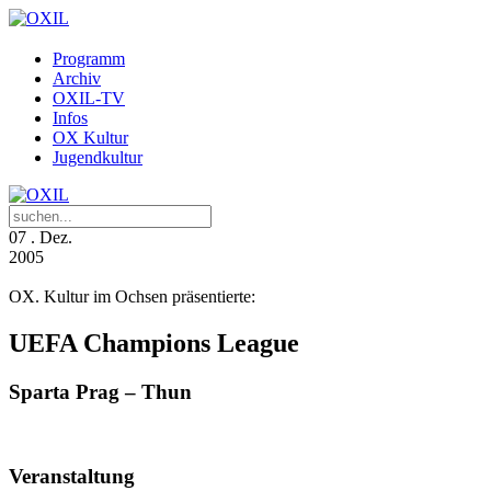
Programm
Archiv
OXIL-TV
Infos
OX Kultur
Jugendkultur
07
. Dez.
2005
OX. Kultur im Ochsen präsentierte:
UEFA Champions League
Sparta Prag – Thun
Veranstaltung