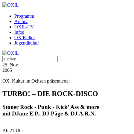
Programm
Archiv
OXIL-TV
Infos
OX Kultur
Jugendkultur
25
. Nov.
2005
OX. Kultur im Ochsen präsentierte:
TURBO! – DIE ROCK-DISCO
Stoner Rock - Punk - Kick’ Ass & more
mit DJane E.P., DJ Päge & DJ A.R.N.
Ab 21 Uhr