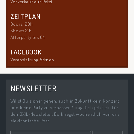
Vorverkauf auf Petzi
ZEITPLAN
Doors: 20h
Shows 21h
Afterparty bis 04
FACEBOOK
Veranstaltung öffnen
NEWSLETTER
Willst Du sicher gehen, auch in Zukunft kein Konzert
und keine Party zu verpassen? Trag Dich jetzt ein für
den OXIL-Newsletter. Du kriegst wöchentlich von uns
elektronische Post.