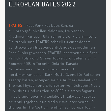
EUROPEAN DATES 2022
TRAITRS
– Post Punk Rock aus Kanada
Mit ihren gefühlvollen Melodien, treibenden
Rhythmen, kantigen Gitarren und dunkler, filmischer
Elektronik sind TRAITRS schnell zu einer der am
aufstrebenden Independent-Bands des modernen
Post-Punks geworden. TRAITRS, bestehend aus Sean-
Patrick Nolan und Shawn Tucker, gründeten sich im
Sommer 2015 in Toronto, Ontario, Kanada.
Nachdem sie in der europäischen und
nordamerikanischen Dark-Music-Szene für Aufsehen
gesorgt hatten, erregten sie die Aufmerksamkeit von
Thomas Thyssen und Eric Burton von Schubert Music
Publishing, und wurden so 2020 als erstes Signing
ihres brandneuen Plattenlabels Freakwave Records
bekannt gegeben. Nun sind sie mit ihrer neuen LP
„Horses In The Abattoir“ endlich auf Europa Tour –