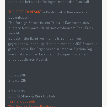
und auch bei uns in Zofingen macht das Duo halt.
THE FOREIGN RESORT
– Post-Punk / New-Wave form
Copenhagen
The Foreign Resort ist ein Trio aus Dänemark, das
düstere New-Wave-Musik mit explosivem Post-Punk
mischt.
Seit dem die Band vor mehr als zehn Jahren
gegründet wurden, spielten sie mehr als 500 Shows in
ganz Europa. Das Ergebnis spürt man auf jedem Gig:
live sind sie voller Energie und sorgen für einen
unvergesslichen Abend.
Doors: 20h
Shows: 21h
Afterparty:
DJ JHG Shark & Reax
bis 04h
Traitrs Facebook
The Foreign Resort Facebook