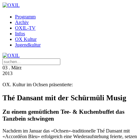
Programm
Archiv
OXIL-TV
Infos
OX Kultur
Jugendkultur
03
. März
2013
OX. Kultur im Ochsen präsentierte:
Thé Dansant mit der Schürmüli Musig
Zu einem gemütlichen Tee- & Kuchenbuffet das
Tanzbein schwingen
Nachdem im Januar das «Ochsen»-traditionelle Thé Dansant mit
«Accordéon Bleu» erfolgreich eine Wiederaufstehung feierte, setzen