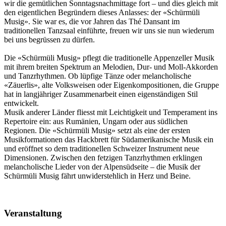
wir die gemütlichen Sonntagsnachmittage fort – und dies gleich mit
den eigentlichen Begründern dieses Anlasses: der «Schürmüli
Musig». Sie war es, die vor Jahren das Thé Dansant im
traditionellen Tanzsaal einführte, freuen wir uns sie nun wiederum
bei uns begrüssen zu dürfen.
Die «Schürmüli Musig» pflegt die traditionelle Appenzeller Musik
mit ihrem breiten Spektrum an Melodien, Dur- und Moll-Akkorden
und Tanzrhythmen. Ob lüpfige Tänze oder melancholische
«Zäuerlis», alte Volksweisen oder Eigenkompositionen, die Gruppe
hat in langjähriger Zusammenarbeit einen eigenständigen Stil
entwickelt.
Musik anderer Länder fliesst mit Leichtigkeit und Temperament ins
Repertoire ein: aus Rumänien, Ungarn oder aus südlichen
Regionen. Die «Schürmüli Musig» setzt als eine der ersten
Musikformationen das Hackbrett für Südamerikanische Musik ein
und eröffnet so dem traditionellen Schweizer Instrument neue
Dimensionen. Zwischen den fetzigen Tanzrhythmen erklingen
melancholische Lieder von der Alpensüdseite – die Musik der
Schürmüli Musig fährt unwiderstehlich in Herz und Beine.
Veranstaltung