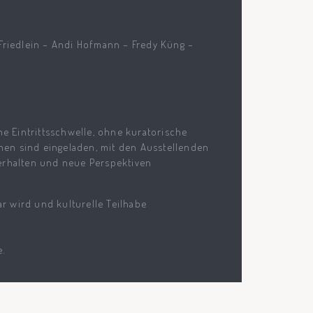
Friedlein – Andi Hofmann – Fredy Küng –
ne Eintrittsschwelle, ohne kuratorische
en sind eingeladen, mit den Ausstellenden
erhalten und neue Perspektiven
ar wird und kulturelle Teilhabe
e.