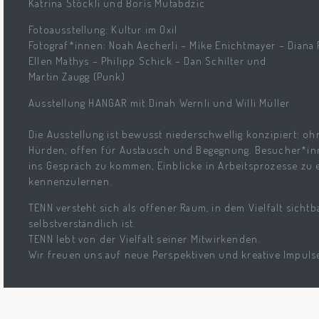
Katrina Stöckli und Boris Mutabdzic
Fotoausstellung: Kultur im Oxil
Fotograf*innen: Noah Aecherli – Mike Enichtmayer – Diana 
Ellen Mathys – Philipp Schick – Dan Schilter und
Martin Zaugg (Punk)
Ausstellung HANGAR mit Dinah Wernli und Willi Müller
Die Ausstellung ist bewusst niederschwellig konzipiert: oh
Hürden, offen für Austausch und Begegnung. Besucher*inn
ins Gespräch zu kommen, Einblicke in Arbeitsprozesse zu 
kennenzulernen.
TENN versteht sich als offener Raum, in dem Vielfalt sichtb
selbstverständlich ist.
TENN lebt von der Vielfalt seiner Mitwirkenden.
Wir freuen uns auf neue Perspektiven und kreative Impuls