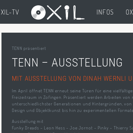
XIL-TV
INFOS
OX
TENN präsentiert
TENN – AUSSTELLUNG
MIT AUSSTELLUNG VON DINAH WERNLI U
Im April öffnet TENN erneut seine Türen für eine vielfält
Freizeitraum in Zofingen. Präsentiert werden Arbeiten von
unterschiedlichster Generationen und Hintergründen, von M
Design und Objektkunst bis hin zu experimentellen Format
Ausstellung mit
Funky Dreads – Leon Hess – Joe Jornot – Pinky – Thierry 