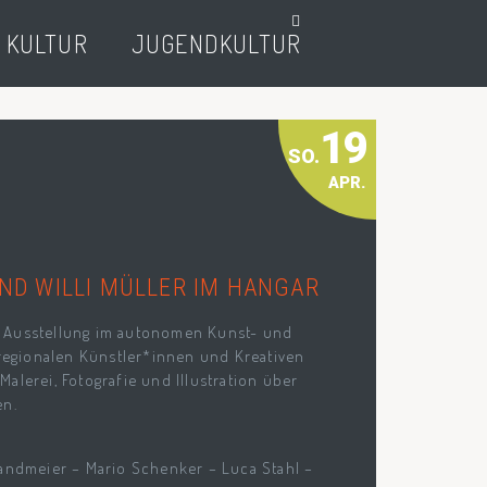
 KULTUR
JUGENDKULTUR
19
SO.
APR.
ND WILLI MÜLLER IM HANGAR
ige Ausstellung im autonomen Kunst- und
 regionalen Künstler*innen und Kreativen
alerei, Fotografie und Illustration über
en.
Sandmeier – Mario Schenker – Luca Stahl –