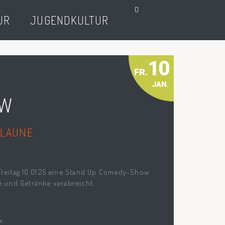
UR
JUGENDKULTUR
10
FR.
JAN.
OW
 LAUNE
 Freitag 10.01.25 eine Stand Up Comedy-Show
 und Getränke verabreicht.
x.