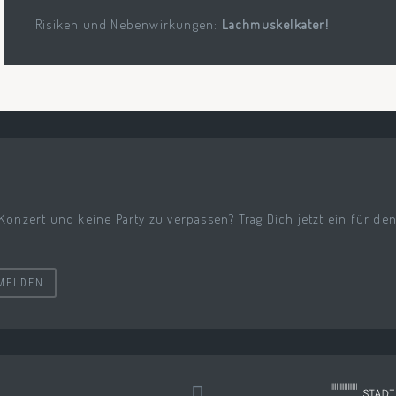
Risiken und Nebenwirkungen:
Lachmuskelkater!
 Konzert und keine Party zu verpassen? Trag Dich jetzt ein für de
MELDEN