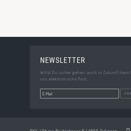
NEWSLETTER
Willst Du sicher gehen, auch in Zukunft kein
uns elektronische Post.
AN
OXIL | Obere Brühlstrasse 6 | 4800 Zofingen