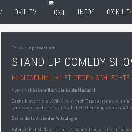
V
OXIL-TV
INFOS
OX KULT
OX Kultur präsentiert:
STAND UP COMEDY SH
HUMORDIUM | HILFT GEGEN SCHLECHTE
Humor ist bekanntlich die beste Medizin!
Deshalb sucht die „Oxil-Klinik“ nach Testpersonen, die am
geniessen möchten. In gemütlicher Stimmung werden Witze
Behandelte Ärzte der Witzologie:
Valerian Mollet, Naomi, Emir, Armando Flueler und Lima Bex