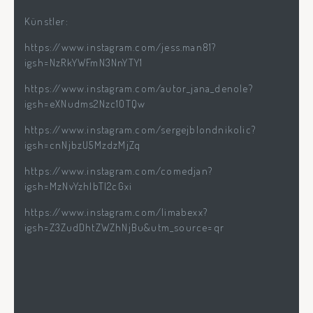
Künstler:
https://www.instagram.com/jess.man81?
igsh=NzRkYWFmN3NnYTY1
https://www.instagram.com/autor_jana_denole?
igsh=eXNudms2Nzc1OTQw
https://www.instagram.com/sergejblondnikolic?
igsh=cnNjbzU5MzdzMjZq
https://www.instagram.com/comedjan?
igsh=MzNvYzhlbTl2cGxi
https://www.instagram.com/limabexx?
igsh=Z3ZudDhtZWZhNjBu&utm_source=qr