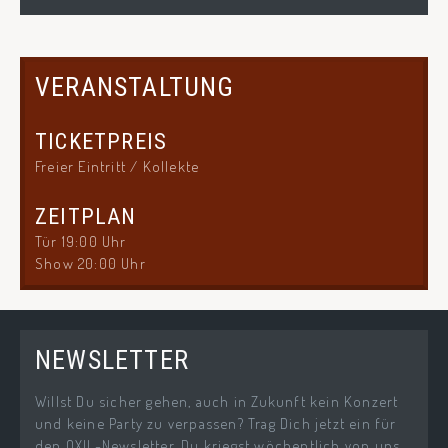
VERANSTALTUNG
TICKETPREIS
Freier Eintritt / Kollekte
ZEITPLAN
Tür 19:00 Uhr
Show 20:00 Uhr
NEWSLETTER
Willst Du sicher gehen, auch in Zukunft kein Konzert
und keine Party zu verpassen? Trag Dich jetzt ein für
den OXIL-Newsletter. Du kriegst wöchentlich von uns