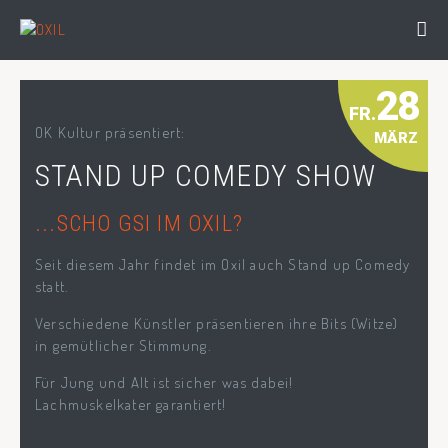
28
FR.
OK Kultur präsentiert:
MÄRZ
STAND UP COMEDY SHOW
...SCHO GSI IM OXIL?
Seit diesem Jahr findet im Oxil auch Stand up Comedy
statt.
Verschiedene Künstler präsentieren ihre Bits (Witze)
in gemütlicher Stimmung.
Für Jung und Alt ist sicher was dabei!
Lachmuskelkater garantiert!