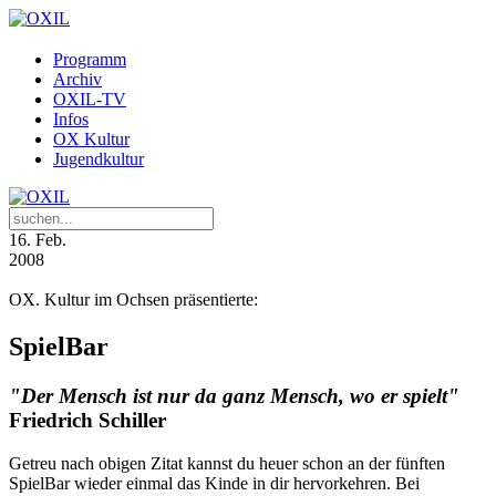
Programm
Archiv
OXIL-TV
Infos
OX Kultur
Jugendkultur
16
. Feb.
2008
OX. Kultur im Ochsen präsentierte:
SpielBar
"Der Mensch ist nur da ganz Mensch, wo er spielt"
Friedrich Schiller
Getreu nach obigen Zitat kannst du heuer schon an der fünften
SpielBar wieder einmal das Kinde in dir hervorkehren. Bei