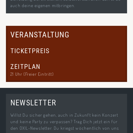
auch deine eigenen mitbringen.
VERANSTALTUNG
TICKETPREIS
ZEITPLAN
21 Uhr (Freier Eintritt)
NEWSLETTER
Willst Du sicher gehen, auch in Zukunft kein Konzert
und keine Party zu verpassen? Trag Dich jetzt ein für
den OXIL-Newsletter. Du kriegst wöchentlich von uns