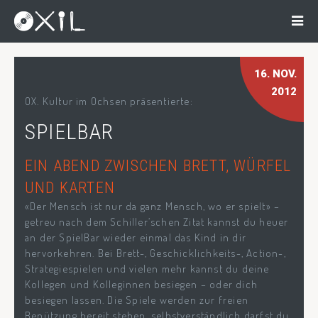
16
. NOV.
2012
OX. Kultur im Ochsen präsentierte:
SPIELBAR
EIN ABEND ZWISCHEN BRETT, WÜRFEL
UND KARTEN
«Der Mensch ist nur da ganz Mensch, wo er spielt» –
getreu nach dem Schiller‘schen Zitat kannst du heuer
an der SpielBar wieder einmal das Kind in dir
hervorkehren. Bei Brett-, Geschicklichkeits-, Action-,
Strategiespielen und vielen mehr kannst du deine
Kollegen und Kolleginnen besiegen – oder dich
besiegen lassen. Die Spiele werden zur freien
Benützung bereit stehen, selbstverständlich darfst du