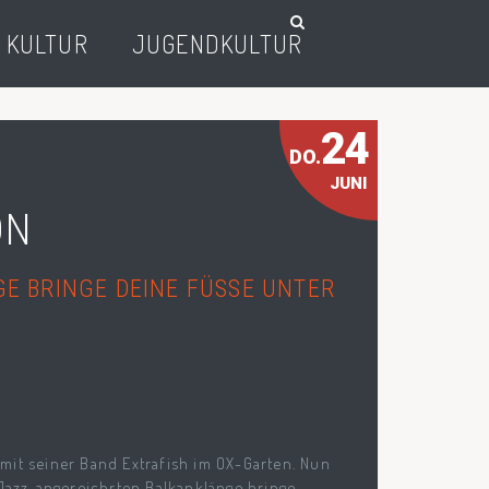
 KULTUR
JUGENDKULTUR
24
DO.
JUNI
ON
E BRINGE DEINE FÜSSE UNTER
mit seiner Band Extrafish im OX-Garten. Nun
 Jazz-angereichrten Balkanklänge bringe