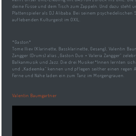
deine Füsse und dem Tisch zum Zappeln. Und dazu steht 
Plattenspieler als DJ
Alibaba
.
Bei
seinem psychedelischen S
auflebenden Kulturgeist im OXIL.
*Gaston*
Tome Iliev (Klarinette, Bassklarinette, Gesang), Valentin Ba
Zangger (Drums) alias „Gaston Duo + Valeria Zangger“ zeleb
Balkanmusik und Jazz. Die drei Musiker*Innen lernten sich i
und „Kadeemka“ kennen und pflegen seither einen regen Au
Ferne und Nähe laden ein zum Tanz im Morgengrauen.
Valentin Baumgartner