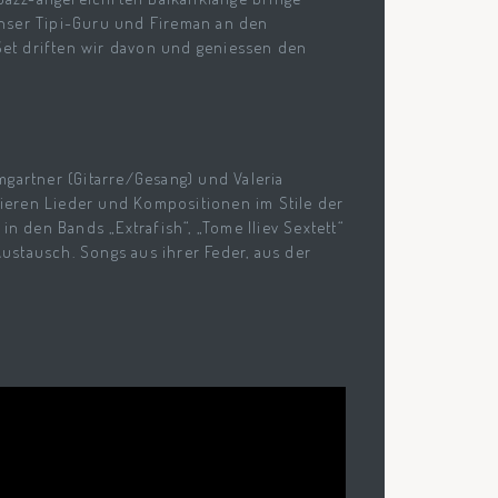
unser Tipi-Guru und
Fireman
an den
et driften wir davon
und geniessen den
umgartner (Gitarre/Gesang) und Valeria
rieren Lieder und Kompositionen im Stile der
n den Bands „Extrafish“, „Tome Iliev Sextett“
stausch. Songs aus ihrer Feder, aus der