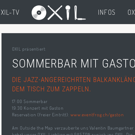
XIL-TV
INFOS
OX
OXIL präsentiert:
SOMMERBAR MIT GAST
DIE JAZZ-ANGEREICHRTEN BALKANKLÄNG
DEM TISCH ZUM ZAPPELN.
17:00 Sommerbar
19:30 Konzert mit Gaston
Reservation (freier Eintritt):
www.eventfrog.ch/gaston
Am Outside the Map verzauberte uns Valentin Baumgartner 
kehrt unser OXIL-Liebling mit GASTON zurück ins OXIL. Die