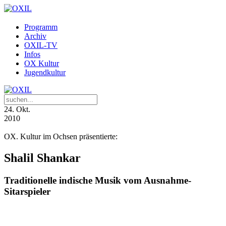
Programm
Archiv
OXIL-TV
Infos
OX Kultur
Jugendkultur
24
. Okt.
2010
OX. Kultur im Ochsen präsentierte:
Shalil Shankar
Traditionelle indische Musik vom Ausnahme-
Sitarspieler