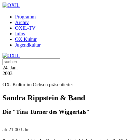
Programm
Archiv
OXIL-TV
Infos
OX Kultur
Jugendkultur
24
. Jan.
2003
OX. Kultur im Ochsen präsentierte:
Sandra Rippstein & Band
Die "Tina Turner des Wiggertals"
ab 21.00 Uhr