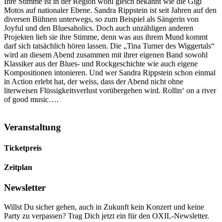
Ihre Stimme ist in der Region wohl gleich bekannt wie die Gigi
Motos auf nationaler Ebene. Sandra Rippstein ist seit Jahren auf den
diversen Bühnen unterwegs, so zum Beispiel als Sängerin von
Joyful und den Bluesaholics. Doch auch unzähligen anderen
Projekten lieh sie ihre Stimme, denn was aus ihrem Mund kommt
darf sich tatsächlich hören lassen. Die „Tina Turner des Wiggertals“
wird an diesem Abend zusammen mit ihrer eigenen Band sowohl
Klassiker aus der Blues- und Rockgeschichte wie auch eigene
Kompositionen intonieren. Und wer Sandra Rippstein schon einmal
in Action erlebt hat, der weiss, dass der Abend nicht ohne
literweisen Flüssigkeitsverlust vorübergehen wird. Rollin‘ on a river
of good music….
Veranstaltung
Ticketpreis
Zeitplan
Newsletter
Willst Du sicher gehen, auch in Zukunft kein Konzert und keine
Party zu verpassen? Trag Dich jetzt ein für den OXIL-Newsletter.