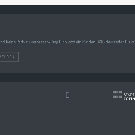
nd keine Party zu verpassen? Trag Dich jetzt ein für den OXIL-Newsletter. Du k
MELDEN