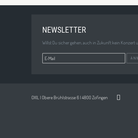
NEWSLETTER
Willst Du sicher gehen, auch in Zukunft kein Konzert u
AN
OXIL | Obere Brühlstrasse 6 | 4800 Zofingen