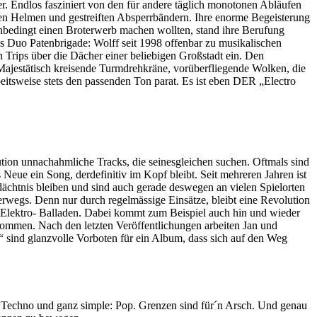
r. Endlos fasziniert von den für andere täglich monotonen Abläufen
ben Helmen und gestreiften Absperrbändern. Ihre enorme Begeisterung
 unbedingt einen Broterwerb machen wollten, stand ihre Berufung
as Duo Patenbrigade: Wolff seit 1998 offenbar zu musikalischen
 Trips über die Dächer einer beliebigen Großstadt ein. Den
Majestätisch kreisende Turmdrehkräne, vorüberfliegende Wolken, die
eitsweise stets den passenden Ton parat. Es ist eben DER „Electro
ion unnachahmliche Tracks, die seinesgleichen suchen. Oftmals sind
Neue ein Song, derdefinitiv im Kopf bleibt. Seit mehreren Jahren ist
dächtnis bleiben und sind auch gerade deswegen an vielen Spielorten
rwegs. Denn nur durch regelmässige Einsätze, bleibt eine Revolution
 Elektro- Balladen. Dabei kommt zum Beispiel auch hin und wieder
kommen. Nach den letzten Veröffentlichungen arbeiten Jan und
 sind glanzvolle Vorboten für ein Album, dass sich auf den Weg
, Techno und ganz simple: Pop. Grenzen sind für´n Arsch. Und genau