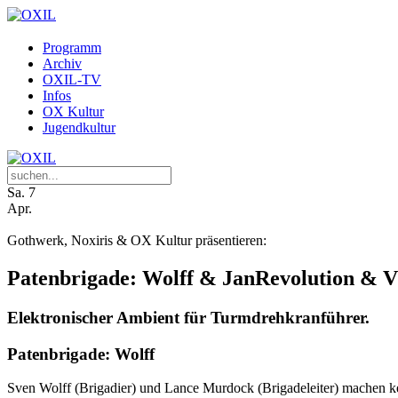
Programm
Archiv
OXIL-TV
Infos
OX Kultur
Jugendkultur
Sa.
7
Apr.
Gothwerk, Noxiris & OX Kultur präsentieren:
Patenbrigade: Wolff & JanRevolution &
Elektronischer Ambient für Turmdrehkranführer.
Patenbrigade: Wolff
Sven Wolff (Brigadier) und Lance Murdock (Brigadeleiter) machen kei