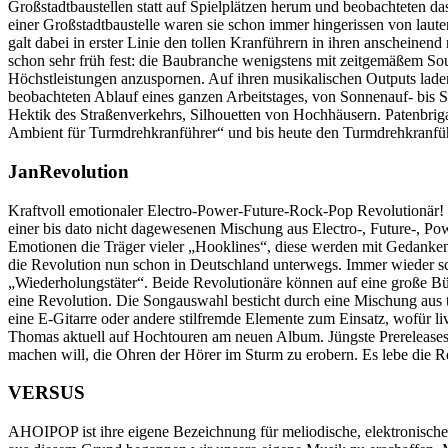
Großstadtbaustellen statt auf Spielplätzen herum und beobachteten d
einer Großstadtbaustelle waren sie schon immer hingerissen von lau
galt dabei in erster Linie den tollen Kranführern in ihren anscheine
schon sehr früh fest: die Baubranche wenigstens mit zeitgemäßem Sou
Höchstleistungen anzuspornen. Auf ihren musikalischen Outputs laden
beobachteten Ablauf eines ganzen Arbeitstages, von Sonnenauf- bis 
Hektik des Straßenverkehrs, Silhouetten von Hochhäusern. Patenbrigad
Ambient für Turmdrehkranführer“ und bis heute den Turmdrehkranfü
JanRevolution
Kraftvoll emotionaler Electro-Power-Future-Rock-Pop Revolutionär! 
einer bis dato nicht dagewesenen Mischung aus Electro-, Future-, 
Emotionen die Träger vieler „Hooklines“, diese werden mit Gedankengu
die Revolution nun schon in Deutschland unterwegs. Immer wieder sch
„Wiederholungstäter“. Beide Revolutionäre können auf eine große Bü
eine Revolution. Die Songauswahl besticht durch eine Mischung aus 
eine E-Gitarre oder andere stilfremde Elemente zum Einsatz, wofür l
Thomas aktuell auf Hochtouren am neuen Album. Jüngste Prereleases 
machen will, die Ohren der Hörer im Sturm zu erobern. Es lebe die R
VERSUS
AHOIPOP ist ihre eigene Bezeichnung für meliodische, elektronische