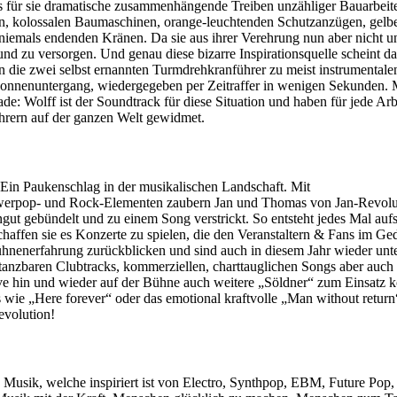
as für sie dramatische zusammenhängende Treiben unzähliger Bauarbeite
ten, kolossalen Baumaschinen, orange-leuchtenden Schutzanzügen, gel
nd niemals endenden Kränen. Da sie aus ihrer Verehrung nun aber nicht
nd zu versorgen. Und genau diese bizarre Inspirationsquelle scheint d
 die zwei selbst ernannten Turmdrehkranführer zu meist instrumentalen
Sonnenuntergang, wiedergegeben per Zeitraffer in wenigen Sekunden. 
e: Wolff ist der Soundtrack für diese Situation und haben für jede Arb
hrern auf der ganzen Welt gewidmet.
Ein Paukenschlag in der musikalischen Landschaft. Mit
Powerpop- und Rock-Elementen zaubern Jan und Thomas von Jan-Revolut
t gebündelt und zu einem Song verstrickt. So entsteht jedes Mal aufs 
affen sie es Konzerte zu spielen, die den Veranstaltern & Fans im Ge
hnenerfahrung zurückblicken und sind auch in diesem Jahr wieder unte
tanzbaren Clubtracks, kommerziellen, charttauglichen Songs aber auch
ive hin und wieder auf der Bühne auch weitere „Söldner“ zum Einsatz 
wie „Here forever“ oder das emotional kraftvolle „Man without return“
evolution!
 Musik, welche inspiriert ist von Electro, Synthpop, EBM, Future Pop