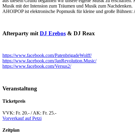
aus diesem Grund begannen wir unsere eigene Musik zu erschaffen.
Musik mit der Intension zum Träumen und Musik zum Nachdenken.
AHOIPOP ist elektronische Popmusik für kleine und große Bühnen: A
Afterparty mit
DJ Erebos
& DJ Reax
https://www.facebook.com/PatenbrigadeWolff/
https://www.facebook.com/JanRevolution.Music/
https://www.facebook.com/Versus2/
Veranstaltung
Ticketpreis
VVK: Fr. 20.- / AK: Fr. 25.-
Vorverkauf auf Petzi
Zeitplan