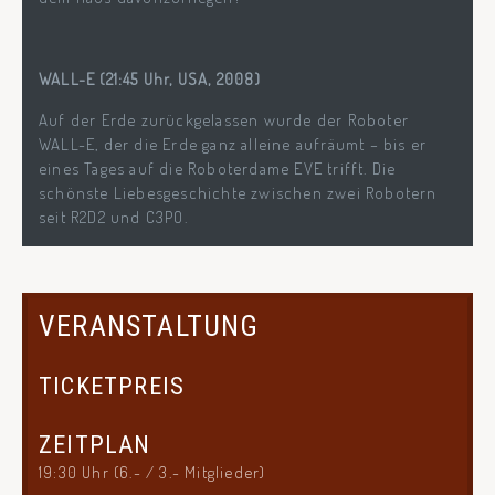
WALL-E (21:45 Uhr, USA, 2008)
Auf der Erde zurückgelassen wurde der Roboter
WALL-E, der die Erde ganz alleine aufräumt – bis er
eines Tages auf die Roboterdame EVE trifft. Die
schönste Liebesgeschichte zwischen zwei Robotern
seit R2D2 und C3PO.
VERANSTALTUNG
TICKETPREIS
ZEITPLAN
19:30 Uhr (6.- / 3.- Mitglieder)