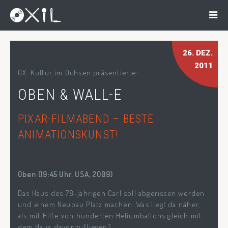
26
. DEZ.
2011
OX. Kultur im Ochsen präsentierte:
OBEN & WALL-E
PIXAR-FILMABEND – BESTE
ANIMATIONSKUNST!
Oben (19:45 Uhr, USA, 2009)
Das Haus des 78-jährigen Carl soll abgerissen werden
und einem Neubau Platz machen. Was liegt da näher,
als mit Hilfe von hunderten Heliumballons gleich mit
dem Haus davonzufliegen?