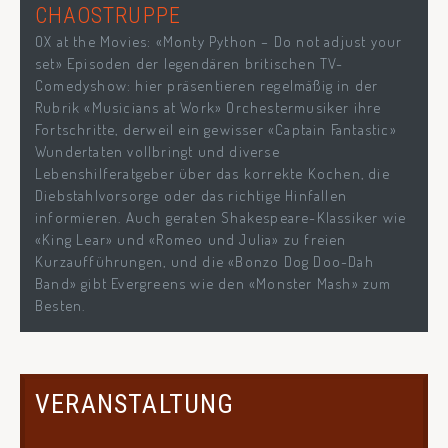
CHAOSTRUPPE
OX at the Movies: «Monty Python – Do not adjust your
set» Episoden der legendären britischen TV-
Comedyshow: hier präsentieren regelmäßig in der
Rubrik «Musicians at Work» Orchestermusiker ihre
Fortschritte, derweil ein gewisser «Captain Fantastic»
Wundertaten vollbringt und diverse
Lebenshilferatgeber über das korrekte Kochen, die
Diebstahlvorsorge oder das richtige Hinfallen
informieren. Auch geraten Shakespeare-Klassiker wie
«King Lear» und «Romeo und Julia» zu freien
Kurzaufführungen, und die «Bonzo Dog Doo-Dah
Band» gibt Evergreens wie den «Monster Mash» zum
Besten.
VERANSTALTUNG