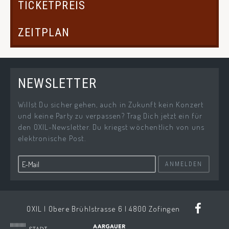
TICKETPREIS
ZEITPLAN
NEWSLETTER
Willst Du sicher gehen, auch in Zukunft kein Konzert
und keine Party zu verpassen? Trag Dich jetzt ein für
den OXIL-Newsletter. Du kriegst wöchentlich von uns
elektronische Post.
ANMELDEN
OXIL | Obere Brühlstrasse 6 | 4800 Zofingen