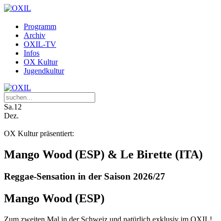
Programm
Archiv
OXIL-TV
Infos
OX Kultur
Jugendkultur
Sa.
12
Dez.
OX Kultur präsentiert:
Mango Wood (ESP) & Le Birette (ITA)
Reggae-Sensation in der Saison 2026/27
Mango Wood (ESP)
Zum zweiten Mal in der Schweiz und natürlich exklusiv im OXIL!