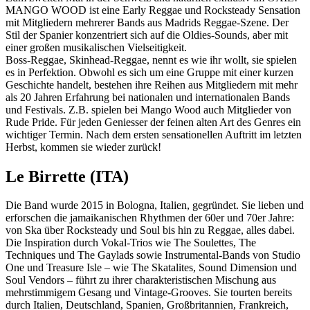
MANGO WOOD ist eine Early Reggae und Rocksteady Sensation
mit Mitgliedern mehrerer Bands aus Madrids Reggae-Szene. Der
Stil der Spanier konzentriert sich auf die Oldies-Sounds, aber mit
einer großen musikalischen Vielseitigkeit.
Boss-Reggae, Skinhead-Reggae, nennt es wie ihr wollt, sie spielen
es in Perfektion. Obwohl es sich um eine Gruppe mit einer kurzen
Geschichte handelt, bestehen ihre Reihen aus Mitgliedern mit mehr
als 20 Jahren Erfahrung bei nationalen und internationalen Bands
und Festivals. Z.B. spielen bei Mango Wood auch Mitglieder von
Rude Pride. Für jeden Geniesser der feinen alten Art des Genres ein
wichtiger Termin. Nach dem ersten sensationellen Auftritt im letzten
Herbst, kommen sie wieder zurück!
Le Birrette (ITA)
Die Band wurde 2015 in Bologna, Italien, gegründet. Sie lieben und
erforschen die jamaikanischen Rhythmen der 60er und 70er Jahre:
von Ska über Rocksteady und Soul bis hin zu Reggae, alles dabei.
Die Inspiration durch Vokal-Trios wie The Soulettes, The
Techniques und The Gaylads sowie Instrumental-Bands von Studio
One und Treasure Isle – wie The Skatalites, Sound Dimension und
Soul Vendors – führt zu ihrer charakteristischen Mischung aus
mehrstimmigem Gesang und Vintage-Grooves. Sie tourten bereits
durch Italien, Deutschland, Spanien, Großbritannien, Frankreich,