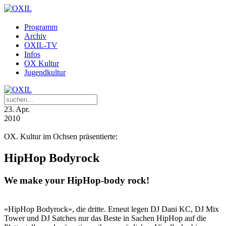
Programm
Archiv
OXIL-TV
Infos
OX Kultur
Jugendkultur
23
. Apr.
2010
OX. Kultur im Ochsen präsentierte:
HipHop Bodyrock
We make your HipHop-body rock!
«HipHop Bodyrock», die dritte. Erneut legen DJ Dani KC, DJ Mix
Tower und DJ Satches nur das Beste in Sachen HipHop auf die