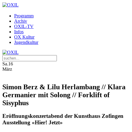
Programm
Archiv
OXIL-TV
Infos
OX Kultur
Jugendkultur
Sa.
16
März
Simon Berz & Lilu Herlambang // Klara
Germanier mit Solong // Forklift of
Sisyphus
Eröffnungskonzertabend der Kunsthaus Zofingen
Ausstellung «Hier! Jetzt»