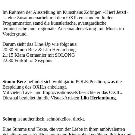
Im Rahmen der Ausstellung im Kunsthaus Zofingen «Hier! Jetzt!»
ist eine Zusammenarbeit mit dem OXIL entstanden. In der
Programmation stand die künstlerische, avantgardische,
feministische und regionale Auseinandersetzung mit Musik im
Vordergrund.
Darum sieht das Line-Up wie folgt aus:
20:30 Simon Berz & Lilu Herlambang
21:15 Klara Germanier mit SOLONG
22:30 Forklift of Sisyphus
Simon Berz
befindet sich wohl gar in POLE-Position, was die
Bespielung des OXILs anbelangt.
Mit vielen Live- und Improvisationssets besuchte er das OXIL.
Diesmal begleitet ihn die Visual-Artisten
Lilu Herlambang
.
Solong
ist authentisch, schnörkellos, direkt.
Eine Stimme und Texte, die von der Liebe in ihren ambivalenten
Schattierungen, Enttäuschung und Einsamkeit erzählen. Präzise und