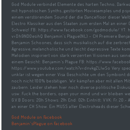
God Module verbindet Elemente des harten Techno, Darkwa
mit hypnotischen Synths, gestörten Moviesamples und psy
einem verstörendem Sound der die Dancefloor dieser Welt
Electro Klassiker aus den Staaten zum ersten Mal an einer
Schweiz! FB: https://www.facebook.com/godmodule/ YT: 
v=Dh9ND0esihQ Benjamin’s Plague(NL) – CH Premiere Benjam
Benjamin Schoones, dass sich musikalisch auf die zerbrec
Agressive, melancholische und leicht depressive Texte komb
Melodien inspiriert von stark verzerrten Visionen aus se
einem Gesicht: Benjamin’s Plague FB: https://www.facebo
https://www.youtube.com/watch?v=dnvkgZLIwSo Very specia
unklar ist wegen einer Visa Geschichte um den Symbiont di
noch nicht 100% bestätigen. Wir kämpfen aber mit allen Mit
zaubern. Leider stehen hier noch diverse politische Disku
usw. Fuck the borders, open your mind und wir bleiben wei
G.V.B Doors: 20h Shows: 21h End: 02h Eintritt: VVK: Fr. 20.-
an einer CH Show. Ein MUSS aller Electroheads dieser Schw
God Module on Facebook
Benjamin'sPlague on Facebook