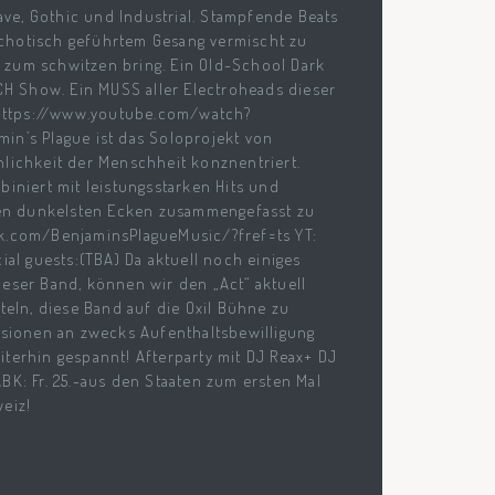
ve, Gothic und Industrial. Stampfende Beats
chotisch geführtem Gesang vermischt zu
 zum schwitzen bring. Ein Old-School Dark
 CH Show. Ein MUSS aller Electroheads dieser
https://www.youtube.com/watch?
in’s Plague ist das Soloprojekt von
hlichkeit der Menschheit konznentriert.
iniert mit leistungsstarken Hits und
inen dunkelsten Ecken zusammengefasst zu
ok.com/BenjaminsPlagueMusic/?fref=ts YT:
l guests:(TBA) Da aktuell noch einiges
eser Band, können wir den „Act“ aktuell
teln, diese Band auf die Oxil Bühne zu
ssionen an zwecks Aufenthaltsbewilligung
terhin gespannt! Afterparty mit DJ Reax+ DJ
 ABK: Fr. 25.-aus den Staaten zum ersten Mal
eiz!