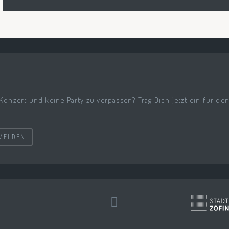
 Konzert und keine Party zu verpassen? Trag Dich jetzt ein für de
MELDEN