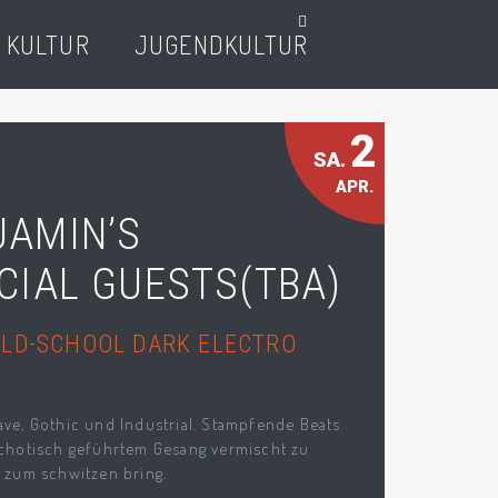
 KULTUR
JUGENDKULTUR
2
SA.
APR.
JAMIN’S
CIAL GUESTS(TBA)
 OLD-SCHOOL DARK ELECTRO
ve, Gothic und Industrial. Stampfende Beats
chotisch geführtem Gesang vermischt zu
 zum schwitzen bring.