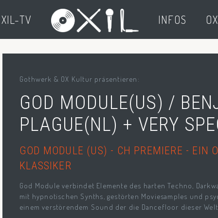
XIL-TV
INFOS
OX
Gothwerk & OX Kultur präsentieren:
GOD MODULE(US) / BEN
PLAGUE(NL) + VERY SPE
GOD MODULE (US) - CH PREMIERE - EIN
KLASSIKER
God Module verbindet Elemente des harten Techno, Darkwa
mit hypnotischen Synths, gestörten Moviesamples und psy
einem verstörendem Sound der die Dancefloor dieser Welt