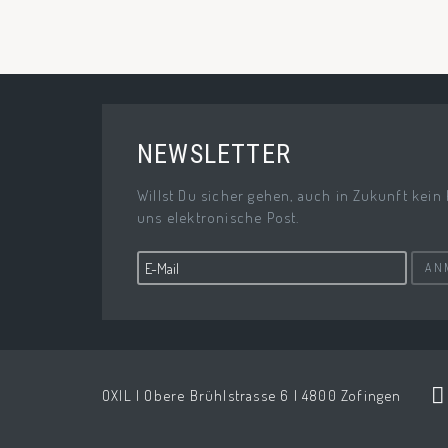
NEWSLETTER
Willst Du sicher gehen, auch in Zukunft kein
uns elektronische Post.
AN
OXIL | Obere Brühlstrasse 6 | 4800 Zofingen