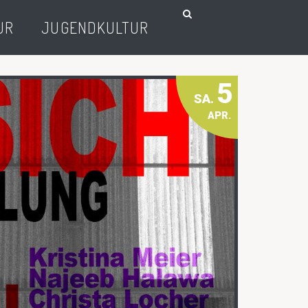
UR
JUGENDKULTUR
5
SA.
APR.