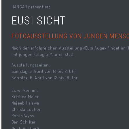
HANGAR präsentiert
EUSI SICHT
FOTOAUSSTELLUNG VON JUNGEN MENS
Nach der erfolgreichen Ausstellung «Eusi Auge» findet im 
mit jungen Fotograf*innen statt.
Ausstellungszeiten:
Samstag, 5. April von 14 bis 21 Uhr
Sonntag, 6. April von 12 bis 16 Uhr
Es wirken mit:
Kristina Meier
Najeeb Halawa
Christa Locher
Robin Wyss
Dan Schilter
Noah Aecherli