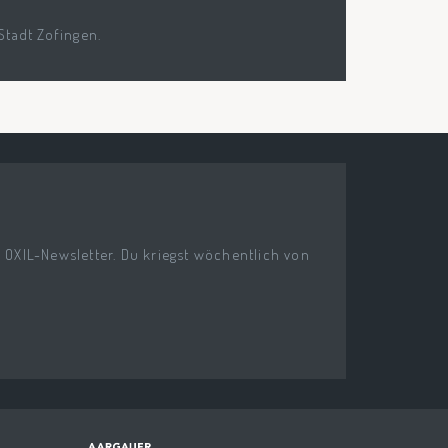
Stadt Zofingen.
n OXIL-Newsletter. Du kriegst wöchentlich von