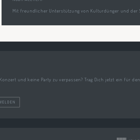
Mit freundlicher Unterstützung von Kulturdünger und der 
 Konzert und keine Party zu verpassen? Trag Dich jetzt ein für de
MELDEN