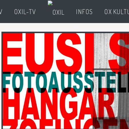
V
OXIL-TV
INFOS
OX KULT