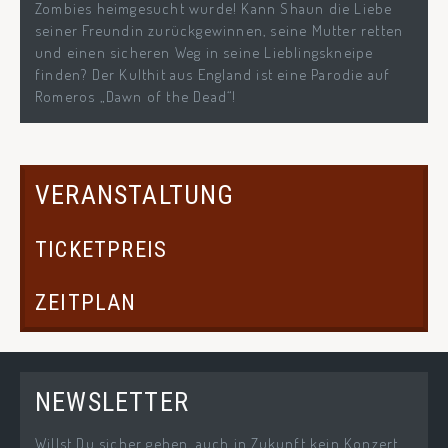
Zombies heimgesucht wurde! Kann Shaun die Liebe
seiner Freundin zurückgewinnen, seine Mutter retten
und einen sicheren Weg in seine Lieblingskneipe
finden? Der Kulthit aus England ist eine Parodie auf
Romeros „Dawn of the Dead“!
VERANSTALTUNG
TICKETPREIS
ZEITPLAN
NEWSLETTER
Willst Du sicher gehen, auch in Zukunft kein Konzert