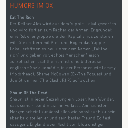
HUMORS IM OX
Eat The Rich
Der Kellner Alex wird aus dem Yuppie-Lokal geworfen
und wird fort an zum Rächer der Armen. Er gründet
eine Rebellengruppe die den Kapitalismus zerstören
will. Sie erobern mit Pfeil und Bogen das Yuppie-
Lokal, eröffnen es neu unter dem Namen „Eat the
rich“ und geben vor, echtes Menschenfleisch
aufzutischen. „Eat the rich“ ist eine bitterböse
englische Sozialkomödie, in der Personen wie Lemmy
(Motörhead), Shame McGowan (Ex-The Pogues) und
Joe Strummer (The Clash, R.I.P.) auftauchen.
Shaun Of The Dead
Shaun ist in jeder Beziehung ein Loser. Kein Wunder,
dass seine Freundin Liz ihn verlässt. Am nächsten
Morgen scheint zunächst alles wie sonst auch zu sein
aber bald stellen er und sein bester Freund Ed fest,
dass ganz England über Nacht von blutrünstigen