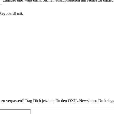
 zuhause und wagt euch, Sachen auszuprobieren um Neues zu entdecken
n.
Keyboard) mit.
 zu verpassen? Trag Dich jetzt ein für den OXIL-Newsletter. Du kriegs