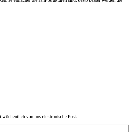
. Je einfacher die Jam-Strukturen sind, desto besser werden die
t wöchentlich von uns elektronische Post.