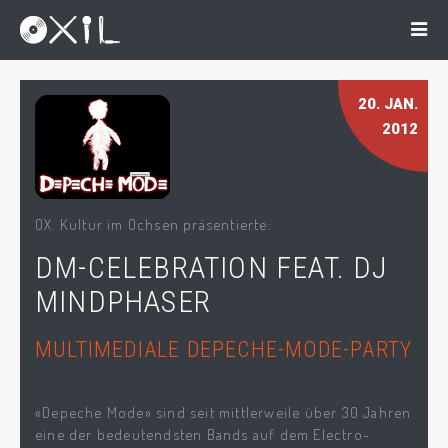
20
. JAN.
2012
OX. Kultur im Ochsen präsentierte:
DM-CELEBRATION FEAT. DJ
MINDPHASER
MULTIMEDIALE DEPECHE-MODE-PARTY
«Depeche Mode» sind seit mittlerweile über 30 Jahren
eine der bedeutendsten Bands auf dem Electro-