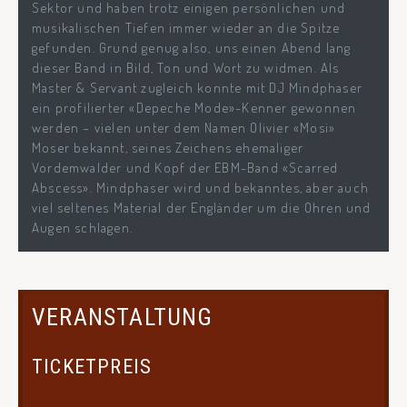
Sektor und haben trotz einigen persönlichen und
musikalischen Tiefen immer wieder an die Spitze
gefunden. Grund genug also, uns einen Abend lang
dieser Band in Bild, Ton und Wort zu widmen. Als
Master & Servant zugleich konnte mit DJ Mindphaser
ein profilierter «Depeche Mode»-Kenner gewonnen
werden – vielen unter dem Namen Olivier «Mosi»
Moser bekannt, seines Zeichens ehemaliger
Vordemwalder und Kopf der EBM-Band «Scarred
Abscess». Mindphaser wird und bekanntes, aber auch
viel seltenes Material der Engländer um die Ohren und
Augen schlagen.
VERANSTALTUNG
TICKETPREIS