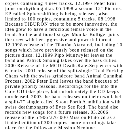
copies containing 4 new tracks. 12.1997 Peter Erni
joins on rhythm guitar. 05.1998 a second 12″ Picture-
EP called Sphereshifting is being released, also
limited to 100 copies, containing 5 tracks. 08.1998
Because TIBURÓN tries to be more innovative, the
idea grew to have a ferocious female voice in the
band. So the additional singer Monika Bolliger joins
the crew with her aggressive and powerful throat.
12.1998 release of the Tiburón Ataca cd, including 10
songs which have previously been released on the
picture discs. 12.1999 Pipo Muntwyler leaves the
band and Patrick Smonig takes over the bass duties.
2000 Release of the MCD Death-Rate-Sequencer with
6 tracks. 2001 release of the split-single Total Fucking
Chaos with the swiss grindcore band Animal Cannibal
Process. 2002 Peter Erni leaves the band because of
private priority reasons. Recordings for the Into the
Core CD take place, but unfortunately the CD keeps
unreleased. 2003 the band releases on their own label
a split-7″ single called Spout Forth Annihilation with
swiss deathmongers of Eyes See Red. The band also
records new songs for a future release. 03.2006
release of the 5’906’376’000 Mission Pluto cd as a
limited edition of 300 copies. more recordings take
place for the follow-up: Mission Neptune