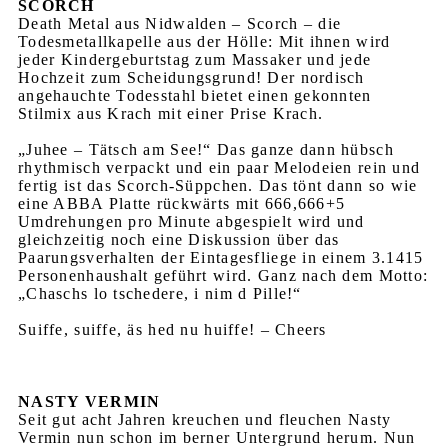
SCORCH
Death Metal aus Nidwalden – Scorch – die
Todesmetallkapelle aus der Hölle: Mit ihnen wird
jeder Kindergeburtstag zum Massaker und jede
Hochzeit zum Scheidungsgrund! Der nordisch
angehauchte Todesstahl bietet einen gekonnten
Stilmix aus Krach mit einer Prise Krach.
„Juhee – Tätsch am See!“ Das ganze dann hübsch
rhythmisch verpackt und ein paar Melodeien rein und
fertig ist das Scorch-Süppchen. Das tönt dann so wie
eine ABBA Platte rückwärts mit 666,666+5
Umdrehungen pro Minute abgespielt wird und
gleichzeitig noch eine Diskussion über das
Paarungsverhalten der Eintagesfliege in einem 3.1415
Personenhaushalt geführt wird. Ganz nach dem Motto:
„Chaschs lo tschedere, i nim d Pille!“
Suiffe, suiffe, äs hed nu huiffe! – Cheers
NASTY VERMIN
Seit gut acht Jahren kreuchen und fleuchen Nasty
Vermin nun schon im berner Untergrund herum. Nun