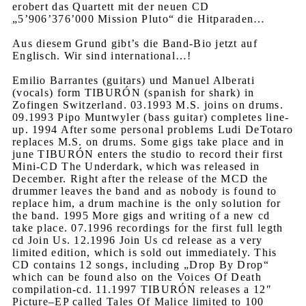
erobert das Quartett mit der neuen CD
„5’906’376’000 Mission Pluto“ die Hitparaden…
Aus diesem Grund gibt’s die Band-Bio jetzt auf
Englisch. Wir sind international…!
Emilio Barrantes (guitars) und Manuel Alberati
(vocals) form TIBURÓN (spanish for shark) in
Zofingen Switzerland. 03.1993 M.S. joins on drums.
09.1993 Pipo Muntwyler (bass guitar) completes line-
up. 1994 After some personal problems Ludi DeTotaro
replaces M.S. on drums. Some gigs take place and in
june TIBURÓN enters the studio to record their first
Mini-CD The Underdark, which was released in
December. Right after the release of the MCD the
drummer leaves the band and as nobody is found to
replace him, a drum machine is the only solution for
the band. 1995 More gigs and writing of a new cd
take place. 07.1996 recordings for the first full legth
cd Join Us. 12.1996 Join Us cd release as a very
limited edition, which is sold out immediately. This
CD contains 12 songs, including „Drop By Drop“
which can be found also on the Voices Of Death
compilation-cd. 11.1997 TIBURÓN releases a 12″
Picture–EP called Tales Of Malice limited to 100