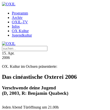
Programm
Archiv
OXIL-TV
Infos
OX Kultur
Jugendkultur
15
. Apr.
2006
OX. Kultur im Ochsen präsentierte:
Das cinéastische Oxterei 2006
Verschwende deine Jugend
(D, 2003, R: Benjamin Quabeck)
Jeden Abend Türöffnung um 21.00h