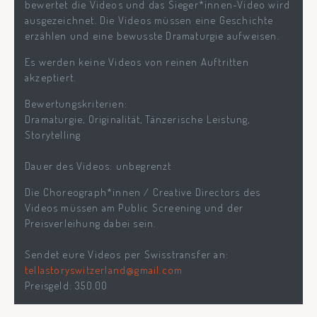
bewertet die Videos und das Sieger*innen-Video wird
ausgezeichnet. Die Videos müssen eine Geschichte
erzählen und eine bewusste Dramaturgie aufweisen.
Es werden keine Videos von reinen Auftritten
akzeptiert.
Bewertungskriterien:
Dramaturgie, Originalität, Tänzerische Leistung,
Storytelling
Dauer des Videos: unbegrenzt
Die Choreograph*innen / Creative Directors des
Videos müssen am Public Screening und der
Preisverleihung dabei sein.
Sendet eure Videos per Swisstransfer an:
tellastoryswitzerland@gmail.com
Preisgeld: 350.00