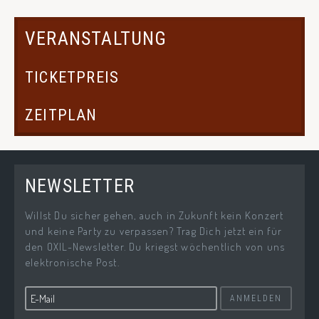
VERANSTALTUNG
TICKETPREIS
ZEITPLAN
NEWSLETTER
Willst Du sicher gehen, auch in Zukunft kein Konzert
und keine Party zu verpassen? Trag Dich jetzt ein für
den OXIL-Newsletter. Du kriegst wöchentlich von uns
elektronische Post.
ANMELDEN