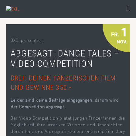
1
FR.
OXIL präsentiert
NOV.
ABGESAGT: DANCE TALES –
VIDEO COMPETITION
DREH DEINEN TÄNZERISCHEN FILM
UND GEWINNE 350.-
Leider sind keine Beiträge eingegangen, darum wird
der Competition abgesagt.
Der Video Competition bietet jungen Tänzer*innen die
Möglichkeit, ihre kreativen Visionen und Geschichten
durch Tanz und Videografie zu präsentieren. Eine Jury