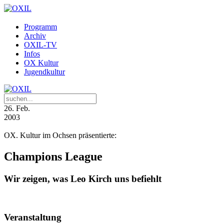
Programm
Archiv
OXIL-TV
Infos
OX Kultur
Jugendkultur
26
. Feb.
2003
OX. Kultur im Ochsen präsentierte:
Champions League
Wir zeigen, was Leo Kirch uns befiehlt
Veranstaltung