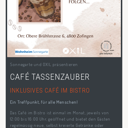
Sonnegarte und OXIL präsentieren
CAFÉ TASSENZAUBER
INKLUSIVES CAFÉ IM BISTRO
Ein Treffpunkt, für alle Menschen!
Das Café im Bistro ist einmal im Monat, jeweils von
12:00 bis 16:00 Uhr, geöffnet und bietet den Gästen
regelmässig neue, selbst kreierte Getränke oder