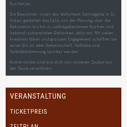
Kuchen an.
Die Bewohner: innen des Wohnheim Sonnegarte in St.
Urban, gestalten das Café, von der Planung über die
Dekoration bis hin zu selbstgebackenen Kuchen und
liebevoll zubereiteten Getränken, aktiv mit. Mit vielen
kreativen Ideen und grossem Engagement schaffen sie
einen Ort, an dem Gemeinschaft, Teilhabe und
Selbstbestimmung spürbar werden.
Komm vorbei und lass dich von unserem Zauber aus
der Tasse verwöhnen.
VERANSTALTUNG
TICKETPREIS
ZEITPLAN