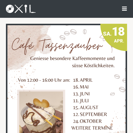
18
SA.
APR.