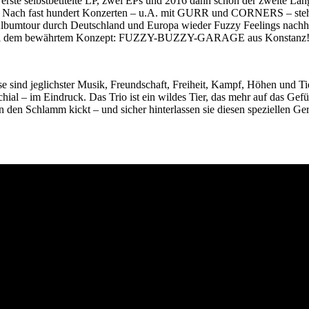
e erste selbstbetitelte LP, zwei EPs und 2016 dann schon der zweite La
. Nach fast hundert Konzerten – u.A. mit GURR und CORNERS – steht 
 Albumtour durch Deutschland und Europa wieder Fuzzy Feelings nachhal
t es bei dem bewährtem Konzept: FUZZY-BUZZY-GARAGE aus Konstanz
 sind jeglichster Musik, Freundschaft, Freiheit, Kampf, Höhen und Ti
hial – im Eindruck. Das Trio ist ein wildes Tier, das mehr auf das Gefü
p in den Schlamm kickt – und sicher hinterlassen sie diesen speziel