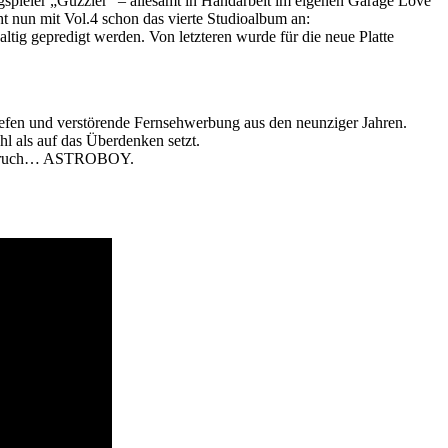
ngspieler „Guzzler“ – allesamt in Handarbeit im eigenen Garage Love
nun mit Vol.4 schon das vierte Studioalbum an:
tig gepredigt werden. Von letzteren wurde für die neue Platte
!
efen und verstörende Fernsehwerbung aus den neunziger Jahren.
hl als auf das Überdenken setzt.
len Geruch… ASTROBOY.