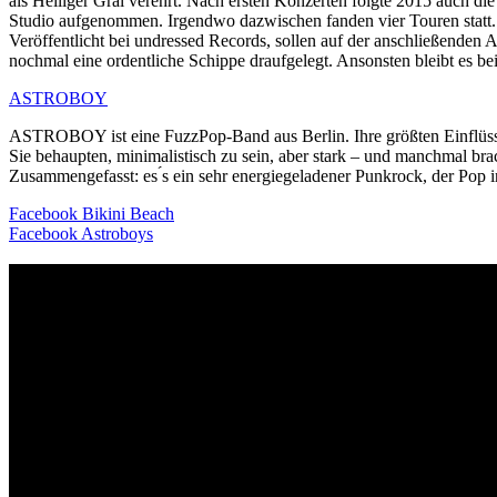
als Heiliger Gral verehrt. Nach ersten Konzerten folgte 2015 auch di
Studio aufgenommen. Irgendwo dazwischen fanden vier Touren statt
Veröffentlicht bei undressed Records, sollen auf der anschließenden
nochmal eine ordentliche Schippe draufgelegt. Ansonsten bleib
ASTROBOY
ASTROBOY ist eine FuzzPop-Band aus Berlin. Ihre größten Einflüsse
Sie behaupten, minimalistisch zu sein, aber stark – und manchmal brac
Zusammengefasst: es ́s ein sehr energiegeladener Punkrock, der Po
Facebook Bikini Beach
Facebook Astroboys