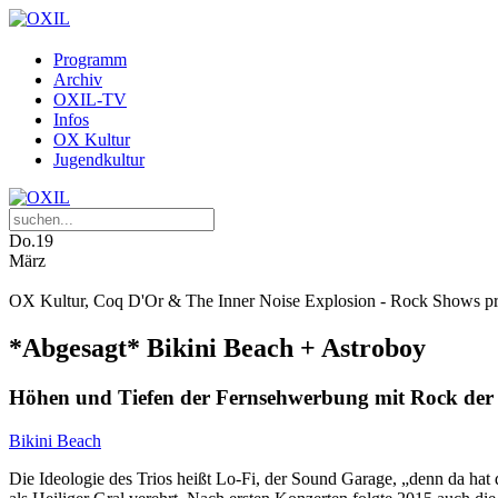
Programm
Archiv
OXIL-TV
Infos
OX Kultur
Jugendkultur
Do.
19
März
OX Kultur, Coq D'Or & The Inner Noise Explosion - Rock Shows pr
*Abgesagt* Bikini Beach + Astroboy
Höhen und Tiefen der Fernsehwerbung mit Rock der
Bikini Beach
Die Ideologie des Trios heißt Lo-Fi, der Sound Garage, „denn da ha