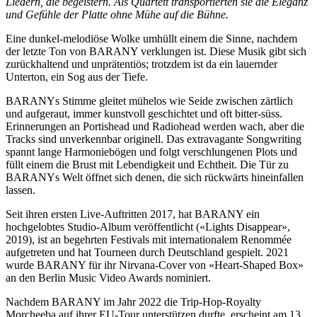
Liedern, die begeistern. Als Quartett transportierten sie die Eleganz
und Gefühle der Platte ohne Mühe auf die Bühne.
Eine dunkel-melodiöse Wolke umhüllt einem die Sinne, nachdem
der letzte Ton von BARANY verklungen ist. Diese Musik gibt sich
zurückhaltend und unprätentiös; trotzdem ist da ein lauernder
Unterton, ein Sog aus der Tiefe.
BARANYs Stimme gleitet mühelos wie Seide zwischen zärtlich
und aufgeraut, immer kunstvoll geschichtet und oft bitter-süss.
Erinnerungen an Portishead und Radiohead werden wach, aber die
Tracks sind unverkennbar originell. Das extravagante Songwriting
spannt lange Harmoniebögen und folgt verschlungenen Plots und
füllt einem die Brust mit Lebendigkeit und Echtheit. Die Tür zu
BARANYs Welt öffnet sich denen, die sich rückwärts hineinfallen
lassen.
Seit ihren ersten Live-Auftritten 2017, hat BARANY ein
hochgelobtes Studio-Album veröffentlicht («Lights Disappear»,
2019), ist an begehrten Festivals mit internationalem Renommée
aufgetreten und hat Tourneen durch Deutschland gespielt. 2021
wurde BARANY für ihr Nirvana-Cover von «Heart-Shaped Box»
an den Berlin Music Video Awards nominiert.
Nachdem BARANY im Jahr 2022 die Trip-Hop-Royalty
Morcheeba auf ihrer EU-Tour unterstützen durfte, erscheint am 13.