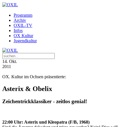
Programm
Archiv
OXIL-TV
Infos
OX Kultur
Jugendkultur
14
. Okt.
2011
OX. Kultur im Ochsen präsentierte:
Asterix & Obelix
Zeichentrickklassiker - zeitlos genial!
22:00 Uhr: Asterix und Kleopatra (F/B, 1968)